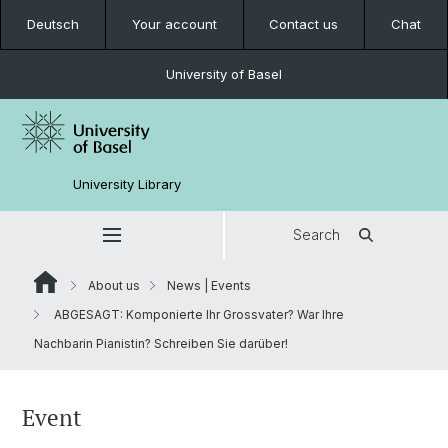
Deutsch
Your account
Contact us
Chat
University of Basel
University Library
Search
About us
News | Events
ABGESAGT: Komponierte Ihr Grossvater? War Ihre
Nachbarin Pianistin? Schreiben Sie darüber!
Event