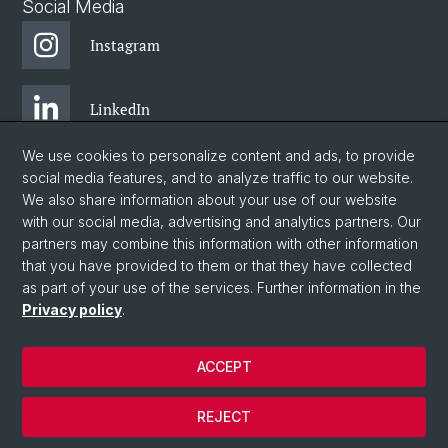
Social Media
Instagram
LinkedIn
We use cookies to personalize content and ads, to provide
Facebook
social media features, and to analyze traffic to our website.
We also share information about your use of our website
with our social media, advertising and analytics partners. Our
Twitter
partners may combine this information with other information
that you have provided to them or that they have collected
as part of your use of the services. Further information in the
Blog
Privacy policy
.
ACCEPT
© University of Basel
Legal notice
REJECT
Data protection