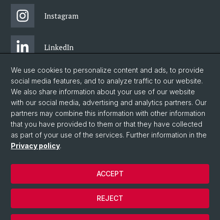
Instagram
LinkedIn
We use cookies to personalize content and ads, to provide
Facebook
social media features, and to analyze traffic to our website.
We also share information about your use of our website
with our social media, advertising and analytics partners. Our
Twitter
partners may combine this information with other information
that you have provided to them or that they have collected
as part of your use of the services. Further information in the
Blog
Privacy policy
.
ACCEPT
© University of Basel
Legal notice
REJECT
Data protection
Cookies