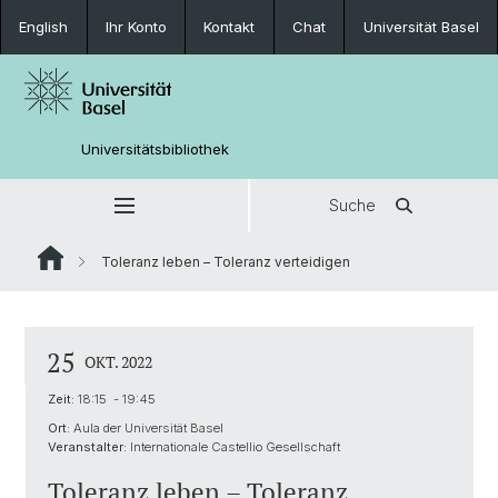
English
Ihr Konto
Kontakt
Chat
Universität Basel
Universitätsbibliothek
Suche
Toleranz leben – Toleranz verteidigen
25
OKT. 2022
Zeit:
18:15 - 19:45
Ort:
Aula der Universität Basel
Veranstalter:
Internationale Castellio Gesellschaft
Toleranz leben – Toleranz