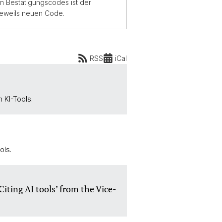
n Bestätigungscodes ist der
 jeweils neuen Code.
RSS
iCal
 KI-Tools.
ols.
Citing AI tools’ from the Vice-