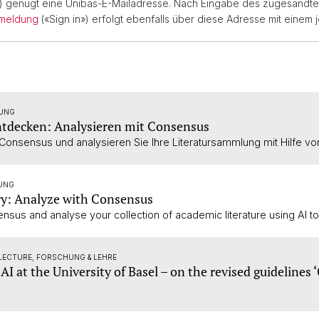
) genügt eine Unibas-E-Mailadresse. Nach Eingabe des zugesandte
meldung
(«Sign in») erfolgt ebenfalls über diese Adresse mit einem
LUNG
ntdecken: Analysieren mit Consensus
 Consensus und analysieren Sie Ihre Literatursammlung mit Hilfe von
LUNG
ry: Analyze with Consensus
nsus and analyse your collection of academic literature using AI to
 LECTURE, FORSCHUNG & LEHRE
I at the University of Basel – on the revised guidelines ‘