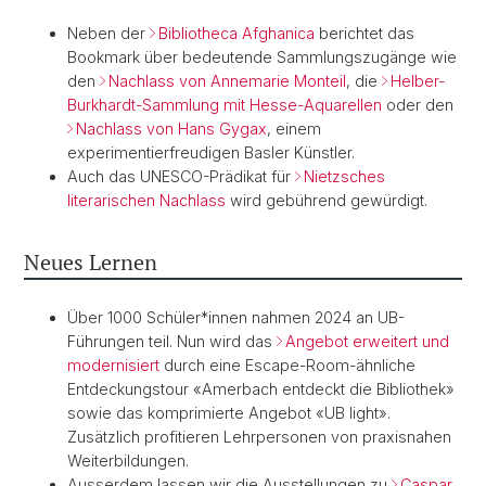
Neben der
Bibliotheca Afghanica
berichtet das
Bookmark über bedeutende Sammlungszugänge wie
den
Nachlass von Annemarie Monteil
, die
Helber-
Burkhardt-Sammlung mit Hesse-Aquarellen
oder den
Nachlass von Hans Gygax
, einem
experimentierfreudigen Basler Künstler.
Auch das UNESCO-Prädikat für
Nietzsches
literarischen Nachlass
wird gebührend gewürdigt.
Neues Lernen
Über 1000 Schüler*innen nahmen 2024 an UB-
Führungen teil. Nun wird das
Angebot erweitert und
modernisiert
durch eine Escape-Room-ähnliche
Entdeckungstour «Amerbach entdeckt die Bibliothek»
sowie das komprimierte Angebot «UB light».
Zusätzlich profitieren Lehrpersonen von praxisnahen
Weiterbildungen.
Ausserdem lassen wir die Ausstellungen zu
Caspar