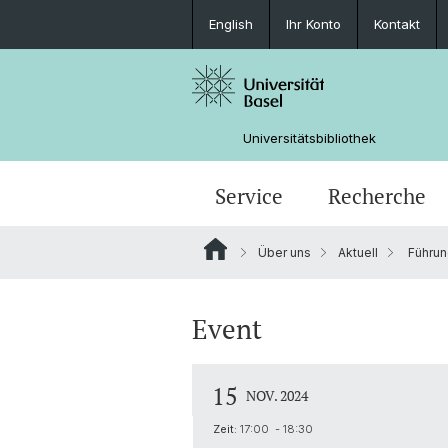
English
Ihr Konto
Kontakt
Universitätsbibliothek
Service
Recherche
Über uns
Aktuell
Führun
Anmelden | Ausleihen | Bestellen
Bibliothekskataloge
Digitale Sammlungen
UB Hauptbibliothek
Organisation
News
Open Science | Publizieren | Digital
KI
UB Rosental
Projekte
UB-Tage 2026
Event
Humanities
Auslastung Standorte
Spenden | Sponsoring
15
Kopieren | Drucken | Digitalisieren
NOV. 2024
Zeit:
17:00 - 18:30