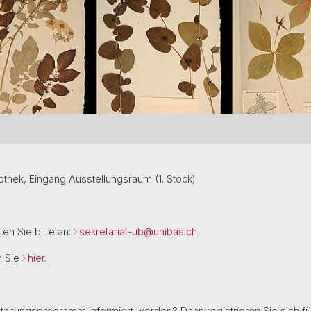
iothek, Eingang Ausstellungsraum (1. Stock)
en Sie bitte an:
sekretariat-ub@
unibas.ch
n Sie
hier
.
taltungsprogramm informiert werden? Dann registrieren Sie sich f