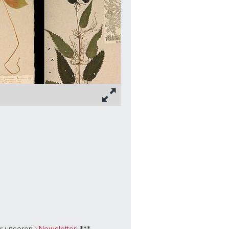
ür unseren
Newsletter
! ***