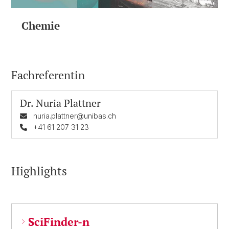
Chemie
Fachreferentin
Dr.
Nuria Plattner
nuria.plattner@unibas.ch
+41 61 207 31 23
Highlights
SciFinder-n